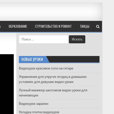
А
ОБРАЗОВАНИЕ
СТРОИТЕЛЬСТВО И РЕМОНТ
ТАНЦЫ
S
e
a
r
c
НОВЫЕ УРОКИ
h
f
Видеоурок красивое соло на гитаре
o
Упражнения для упругих ягодиц в домашних
r
условиях для девушек видео уроки
:
Лунный маникюр шеллаком видео уроки для
начинающих
Видеоурок зарапин
Укладка плитки видеоурок