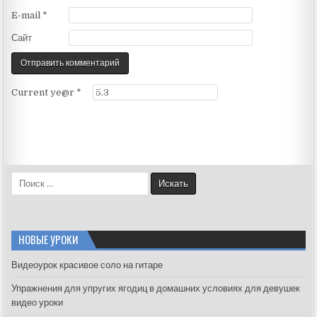
E-mail
*
Сайт
Current ye@r
*
S
e
a
r
c
НОВЫЕ УРОКИ
h
f
Видеоурок красивое соло на гитаре
o
Упражнения для упругих ягодиц в домашних условиях для девушек
r
видео уроки
: