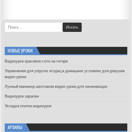
S
e
a
r
c
НОВЫЕ УРОКИ
h
f
Видеоурок красивое соло на гитаре
o
Упражнения для упругих ягодиц в домашних условиях для девушек
r
видео уроки
:
Лунный маникюр шеллаком видео уроки для начинающих
Видеоурок зарапин
Укладка плитки видеоурок
АРХИВЫ