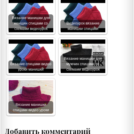
Вязание манишки для
женщин спицами со
Видеоурок вязание
схемами видеоурок
манишки спицами
Вязание манишки для
Вязание спицами видео
мужчин спицами со
уроки манишки
схемами видеоурок
Вязание манишки
спицами видео уроки
Добавить комментарий