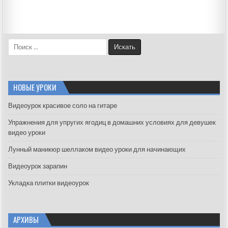
S
e
a
r
c
НОВЫЕ УРОКИ
h
f
Видеоурок красивое соло на гитаре
o
Упражнения для упругих ягодиц в домашних условиях для девушек
r
видео уроки
:
Лунный маникюр шеллаком видео уроки для начинающих
Видеоурок зарапин
Укладка плитки видеоурок
АРХИВЫ