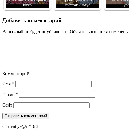
крючком видео уроки
уроки цветы для
Цветы крюч
ютуб
кофточек ютуб
ур
Добавить комментарий
Ваш e-mail не будет опубликован.
Обязательные поля помечен
Комментарий
Имя
*
E-mail
*
Сайт
Current ye@r
*