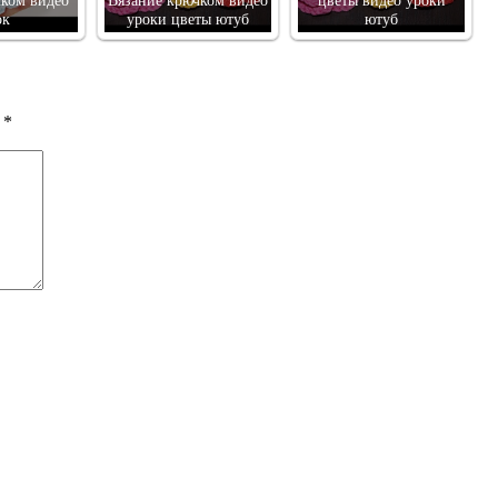
ком видео
Вязание крючком видео
цветы видео уроки
ок
уроки цветы ютуб
ютуб
ы
*