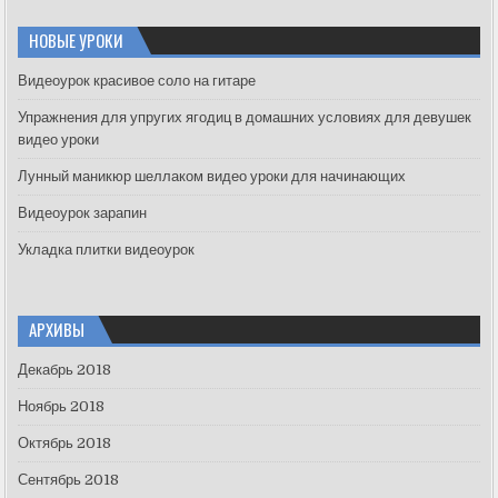
r
c
НОВЫЕ УРОКИ
h
f
Видеоурок красивое соло на гитаре
o
Упражнения для упругих ягодиц в домашних условиях для девушек
r
видео уроки
:
Лунный маникюр шеллаком видео уроки для начинающих
Видеоурок зарапин
Укладка плитки видеоурок
АРХИВЫ
Декабрь 2018
Ноябрь 2018
Октябрь 2018
Сентябрь 2018