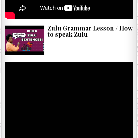
Zulu Grammar Lesson / How
to speak Zulu