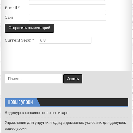
E-mail
*
Сайт
Current ye@r
*
S
e
a
r
c
НОВЫЕ УРОКИ
h
f
Видеоурок красивое соло на гитаре
o
Упражнения для упругих ягодиц в домашних условиях для девушек
r
видео уроки
: