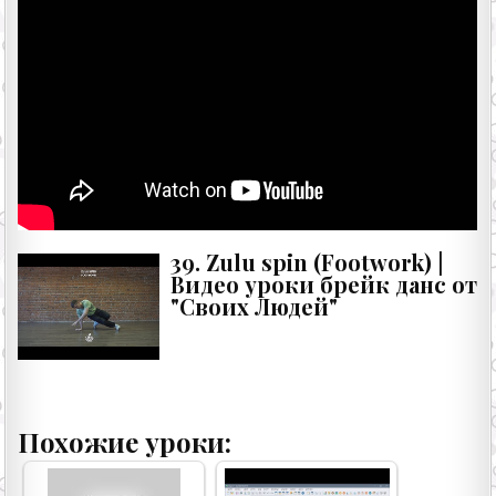
39. Zulu spin (Footwork) |
Видео уроки брейк данс от
"Своих Людей"
Похожие уроки: