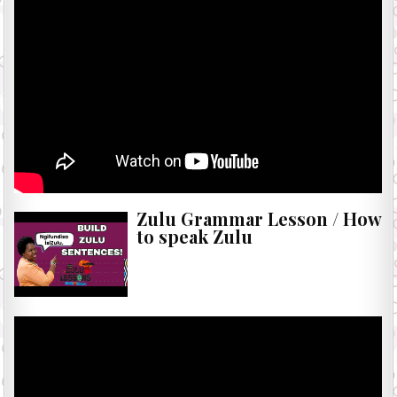
Zulu Grammar Lesson / How
to speak Zulu