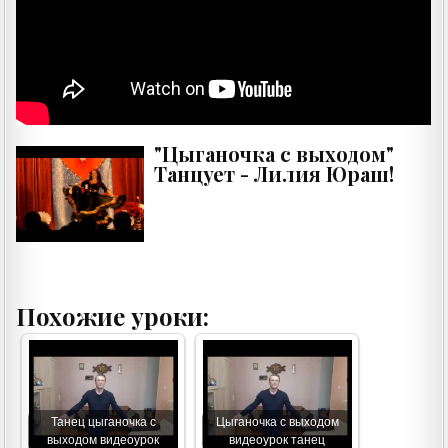
"Цыганочка с выходом"
Танцует - Лилия Юраш!
Похожие уроки:
Танец цыганочка с
Цыганочка с выходом
выходом видеоурок
видеоурок танец