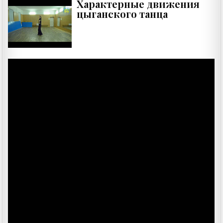
Характерные движения
цыганского танца