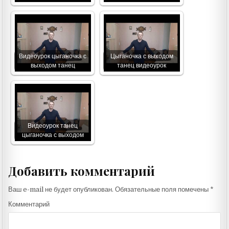
Видеоурок цыганочка с
Цыганочка с выходом
выходом танец
танец видеоурок
Видеоурок танец
цыганочка с выходом
Добавить комментарий
Ваш e-mail не будет опубликован.
Обязательные поля помечены
*
Комментарий