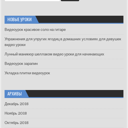
e
a
r
c
НОВЫЕ УРОКИ
h
f
Видеоурок красивое соло на гитаре
o
Упражнения для упругих ягодиц в домашних условиях для девушек
r
видео уроки
:
Лунный маникюр шеллаком видео уроки для начинающих
Видеоурок зарапин
Укладка плитки видеоурок
АРХИВЫ
Декабрь 2018
Ноябрь 2018
Октябрь 2018