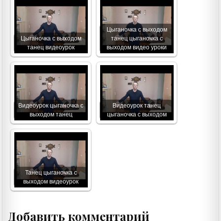
Цыганочка с выходом
Цыганочка с выходом
танец цыганочка с
танец видеоурок
выходом видео уроки
Видеоурок цыганочка с
Видеоурок танец
выходом танец
цыганочка с выходом
Танец цыганочка с
выходом видеоурок
Добавить комментарий