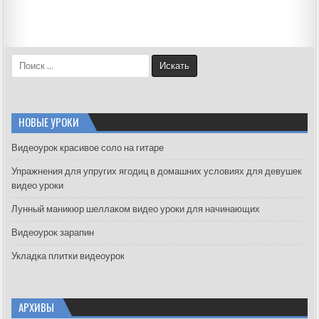
S
e
a
r
c
НОВЫЕ УРОКИ
h
f
Видеоурок красивое соло на гитаре
o
Упражнения для упругих ягодиц в домашних условиях для девушек
r
видео уроки
:
Лунный маникюр шеллаком видео уроки для начинающих
Видеоурок зарапин
Укладка плитки видеоурок
АРХИВЫ